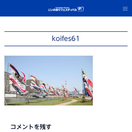
コ
ト
ン
グ
テ
ル
ン
メ
ツ
ニ
koifes61
へ
ュ
ス
ー
キ
ッ
プ
コメントを残す