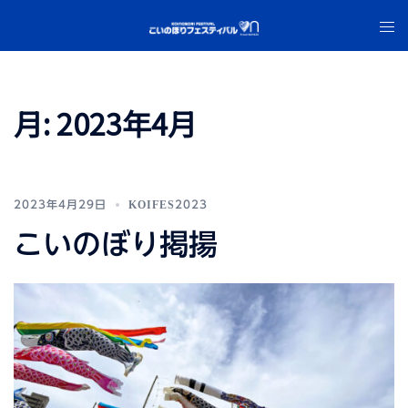
コ
ト
ン
グ
テ
ル
ン
メ
ツ
月:
2023年4月
ニ
へ
ュ
ス
ー
キ
ッ
2023年4月29日
KOIFES2023
プ
こいのぼり掲揚