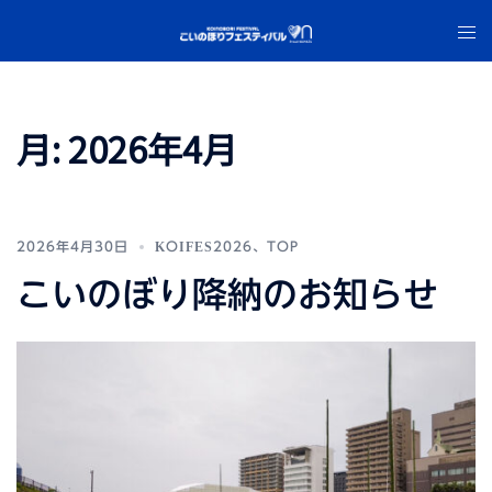
コ
ト
ン
グ
テ
ル
ン
メ
ツ
月:
2026年4月
ニ
へ
ュ
ス
ー
キ
ッ
2026年4月30日
KOIFES2026
、
TOP
プ
こいのぼり降納のお知らせ