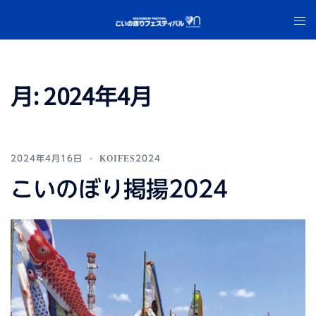
コ
ト
ン
グ
テ
ル
ン
メ
ツ
月:
2024年4月
ニ
へ
ュ
ス
ー
キ
ッ
2024年4月16日
KOIFES2024
プ
こいのぼり掲揚2024