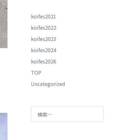
koifes2021
koifes2022
koifes2023
koifes2024
koifes2026
TOP
Uncategorized
検
索: