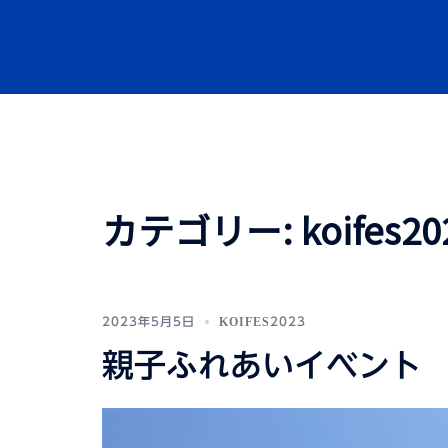
コ
ン
テ
ン
ツ
へ
ス
キ
カテゴリー:
koifes20
ッ
プ
2023年5月5日
KOIFES2023
親子ふれあいイベント