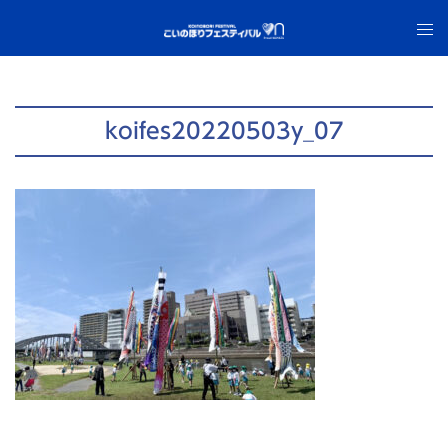
コ
ト
ン
グ
テ
ル
ン
メ
ツ
ニ
koifes20220503y_07
へ
ュ
ス
ー
キ
ッ
プ