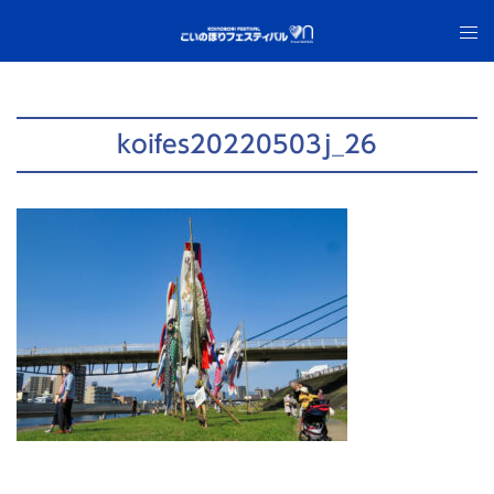
コ
ト
ン
グ
テ
ル
ン
メ
ツ
ニ
koifes20220503j_26
へ
ュ
ス
ー
キ
ッ
プ