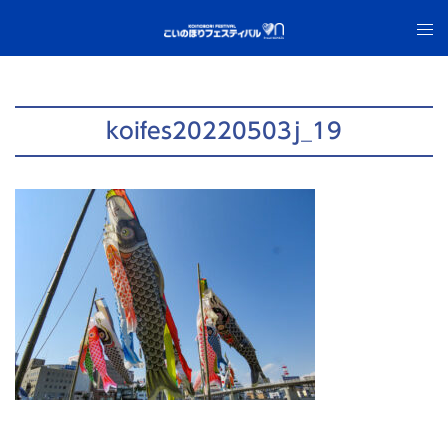
コ
ト
ン
グ
テ
ル
ン
メ
ツ
ニ
koifes20220503j_19
へ
ュ
ス
ー
キ
ッ
プ