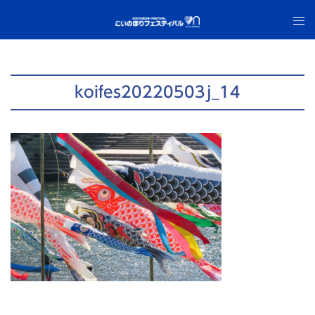
コ
ト
ン
グ
テ
ル
ン
メ
ツ
ニ
koifes20220503j_14
へ
ュ
ス
ー
キ
ッ
プ