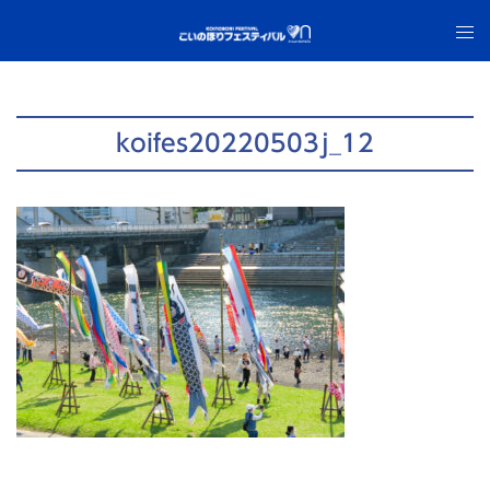
コ
ト
ン
グ
テ
ル
ン
メ
ツ
ニ
koifes20220503j_12
へ
ュ
ス
ー
キ
ッ
プ