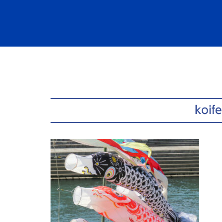
コ
ン
テ
ン
ツ
へ
ス
キ
ッ
koif
プ