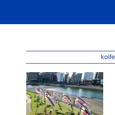
コ
ン
テ
ン
ツ
へ
ス
キ
ッ
koif
プ