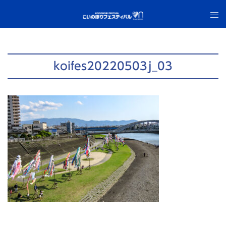
コ
ト
ン
グ
テ
ル
ン
メ
ツ
ニ
koifes20220503j_03
へ
ュ
ス
ー
キ
ッ
プ