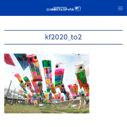
コ
ト
ン
グ
テ
ル
ン
メ
ツ
ニ
kf2020_to2
へ
ュ
ス
ー
キ
ッ
プ