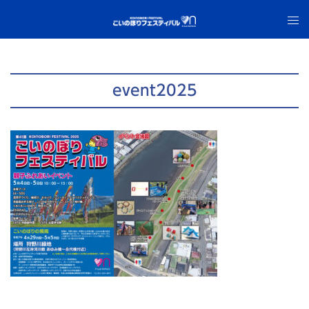
コ
ト
ン
グ
テ
ル
ン
メ
ツ
ニ
event2025
へ
ュ
ス
ー
キ
ッ
プ