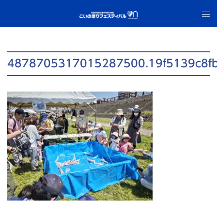
コ
ト
ン
グ
テ
ル
ン
メ
ツ
ニ
4878705317015287500.19f5139c8f
へ
ュ
ス
ー
キ
ッ
プ