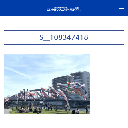
コ
ト
ン
グ
テ
ル
ン
メ
ツ
ニ
S__108347418
へ
ュ
ス
ー
キ
ッ
プ