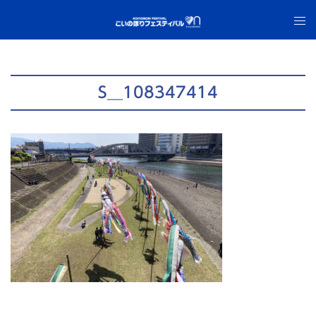
コ
ト
ン
グ
テ
ル
ン
メ
ツ
ニ
S__108347414
へ
ュ
ス
ー
キ
ッ
プ