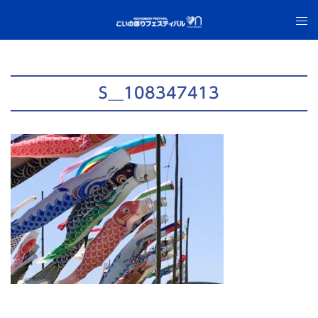
コ
ト
ン
グ
テ
ル
ン
メ
ツ
ニ
S__108347413
へ
ュ
ス
ー
キ
ッ
プ