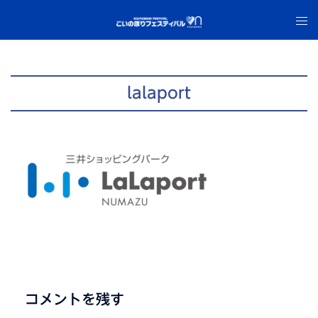
コ
ト
ン
グ
テ
ル
ン
メ
ツ
ニ
lalaport
へ
ュ
ス
ー
キ
ッ
プ
コメントを残す