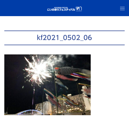
コ
ト
ン
グ
テ
ル
ン
メ
ツ
ニ
kf2021_0502_06
へ
ュ
ス
ー
キ
ッ
プ