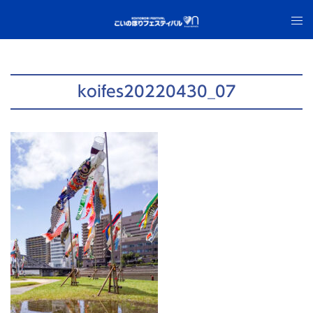
コ
ト
ン
グ
テ
ル
ン
メ
ツ
ニ
koifes20220430_07
へ
ュ
ス
ー
キ
ッ
プ