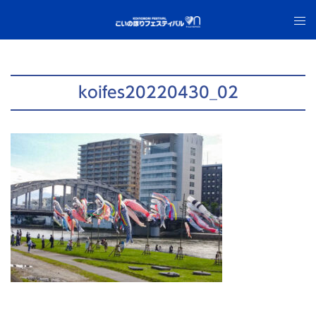
コ
ト
ン
グ
テ
ル
ン
メ
ツ
ニ
koifes20220430_02
へ
ュ
ス
ー
キ
ッ
プ