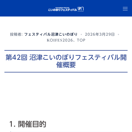
コ
ト
ン
グ
テ
ル
ン
メ
ツ
投稿者:
フェスティバル沼津こいのぼり
2026年3月29日
ニ
へ
KOIFES2026
、
TOP
ュ
ス
ー
キ
第42回 沼津こいのぼりフェスティバル開
ッ
催概要
プ
1. 開催目的