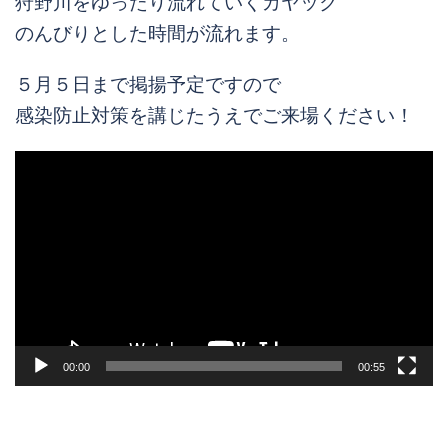
狩野川をゆったり流れていくカヤック
のんびりとした時間が流れます。
５月５日まで掲揚予定ですので
感染防止対策を講じたうえでご来場ください！
動
画
プ
レ
ー
ヤ
ー
00:00
00:55