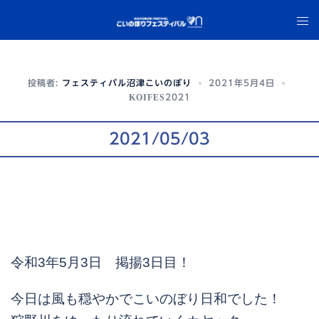
コ
ト
ン
グ
テ
ル
ン
メ
ツ
投稿者:
フェスティバル沼津こいのぼり
2021年5月4日
ニ
へ
KOIFES2021
ュ
ス
ー
キ
2021/05/03
ッ
プ
令和3年5月3日 掲揚3日目！
今日は風も穏やかでこいのぼり日和でした！